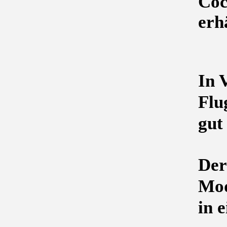
Coc
erhä
In 
Flu
gut
Der
Mod
in e