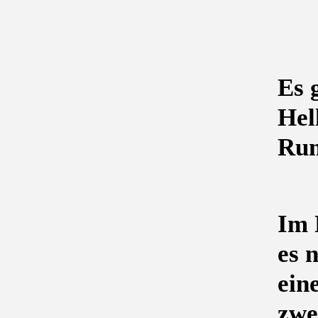
Es 
Hel
Rum
Im 
es 
ein
zwe