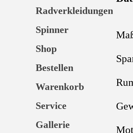
Radverkleidungen
Spinner
Maß
1
Shop
Spa
Bestellen
3
Rum
Warenkorb
2
Service
Gew
a
Gallerie
Mot