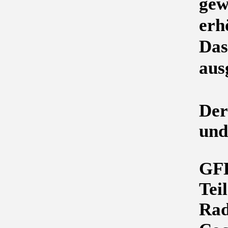
gew
erh
Das
aus
Der
und
GFK
Tei
Rad