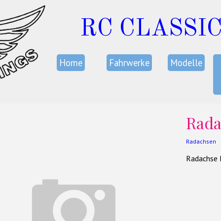
RC CLASSI
Home
Fahrwerke
Modelle
Rad
Radachsen
Radachse